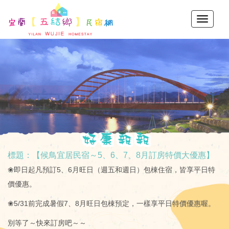
標題：【候鳥宜居民宿～5、6、7、8月訂房特價大優惠】
❀即日起凡預訂5、6月旺日（週五和週日）包棟住宿，皆享平日特
價優惠。
❀5/31前完成暑假7、8月旺日包棟預定，一樣享平日特價優惠喔。
別等了～快來訂房吧～～