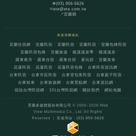
(03) 956-5626
☎
ete@ete.com.tw
✉
📍
宜蘭縣
旅遊相關連結
/
/
/
/
宜蘭住宿網
宜蘭民宿
宜蘭民宿
宜蘭民宿
宜蘭包棟民宿
/
/
/
/
/
宜蘭民宿包棟
宜蘭旅遊
礁溪溫泉季
礁溪溫泉
/
/
/
/
/
羅東夜市
羅東住宿
羅東住宿
童玩節
宜蘭美食
/
/
/
/
花蓮民宿
花蓮民宿
花蓮民宿包棟
台東民宿資訊網
/
/
/
/
台東民宿
台東市區民宿
台東背包客民宿
台東親子民宿
/
/
/
/
台東租車
台東旅遊網
台東景點網
台東資訊網
/
/
/
宿說台灣民宿網
101台灣民宿網
關於我們
網站地圖
景騰多媒體股份有限公司
© 2000–
2026
Web
View Multimedia Co., Ltd. All Rights
Reserved ｜ 客服專線：
(03) 956-5626