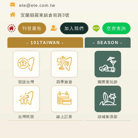
ete@ete.com.tw
宜蘭縣羅東鎮倉前路3號
刊登廣告
加入我們
空房查詢
- 101TAIWAN -
- SEASON -
宿說台灣
四季旅遊
國際童玩節
台灣民宿
線上訂房
頭城衝浪節