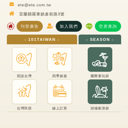
ete@ete.com.tw
宜蘭縣羅東鎮倉前路3號
刊登廣告
加入我們
空房查詢
- 101TAIWAN -
- SEASON -
宿說台灣
四季旅遊
國際童玩節
台灣民宿
線上訂房
頭城衝浪節