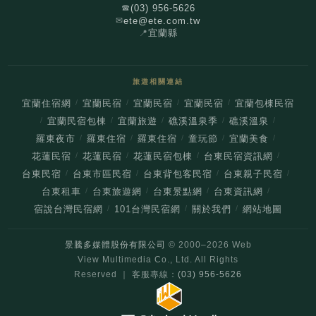
(03) 956-5626
☎
ete@ete.com.tw
✉
📍
宜蘭縣
旅遊相關連結
/
/
/
/
宜蘭住宿網
宜蘭民宿
宜蘭民宿
宜蘭民宿
宜蘭包棟民宿
/
/
/
/
/
宜蘭民宿包棟
宜蘭旅遊
礁溪溫泉季
礁溪溫泉
/
/
/
/
/
羅東夜市
羅東住宿
羅東住宿
童玩節
宜蘭美食
/
/
/
/
花蓮民宿
花蓮民宿
花蓮民宿包棟
台東民宿資訊網
/
/
/
/
台東民宿
台東市區民宿
台東背包客民宿
台東親子民宿
/
/
/
/
台東租車
台東旅遊網
台東景點網
台東資訊網
/
/
/
宿說台灣民宿網
101台灣民宿網
關於我們
網站地圖
景騰多媒體股份有限公司
© 2000–
2026
Web
View Multimedia Co., Ltd. All Rights
Reserved ｜ 客服專線：
(03) 956-5626